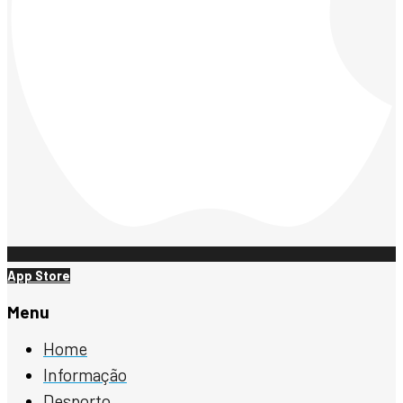
App Store
Menu
Home
Informação
Desporto