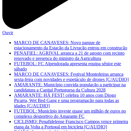
Ouvir
MARCO DE CANAVESES: Novo parque de
estacionamento da Estação da Livração entrou em construção
PENAFIEL: AGRIVAL arranca a 21 de agosto com recinto
renovado e presença do ministro da Agricultura
FUTEBOL: FC Alpendorada apresenta equipa sénior este
sábado
MARCO DE CANAVESES: Festival Montedeiras arranca
sexta-feira com novidades e espetáculo de drones [C/AUDIO]
AMARANTE: Município convida população a participar na
candidatura a Capital Portuguesa da Cultura 2028
AMARANTE: HÁ FEST! celebra 10 anos com Diogo
Piçarra, Wet Bed Gang e uma programação para todas as
idades [C/AUDIO]
FUTEBOL: Município investe quase um milhão de euros no
complexo desportivo do Amarante FC
CICLISMO: Penafidelense Francisco Campos vence primeira
etapa da Volta a Portugal em bicicleta [C/AUDIO]