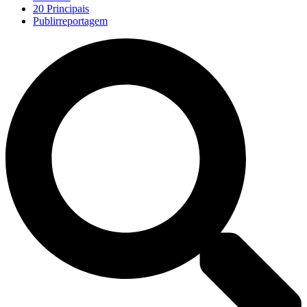
20 Principais
Publirreportagem