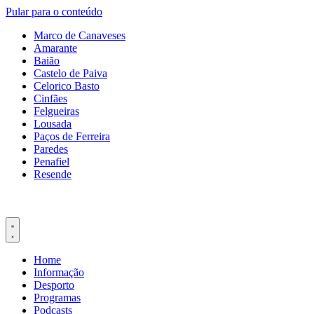
Pular para o conteúdo
Marco de Canaveses
Amarante
Baião
Castelo de Paiva
Celorico Basto
Cinfães
Felgueiras
Lousada
Paços de Ferreira
Paredes
Penafiel
Resende
Home
Informação
Desporto
Programas
Podcasts