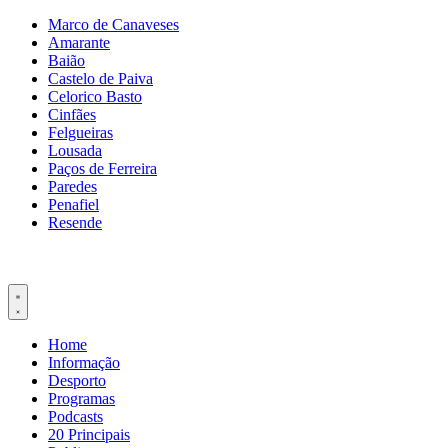
Pular
Marco de Canaveses
para
Amarante
o
Baião
conteúdo
Castelo de Paiva
Celorico Basto
Cinfães
Felgueiras
Lousada
Paços de Ferreira
Paredes
Penafiel
Resende
Home
Informação
Desporto
Programas
Podcasts
20 Principais