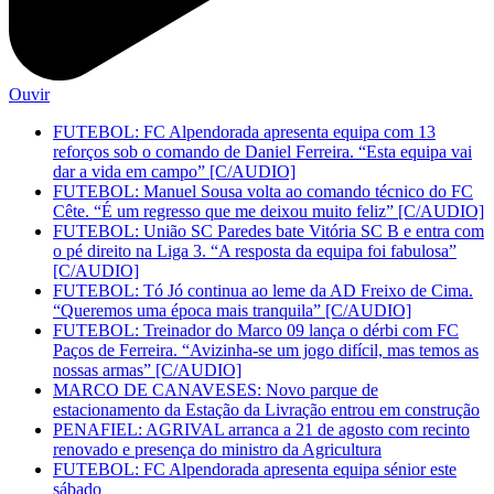
Ouvir
FUTEBOL: FC Alpendorada apresenta equipa com 13
reforços sob o comando de Daniel Ferreira. “Esta equipa vai
dar a vida em campo” [C/AUDIO]
FUTEBOL: Manuel Sousa volta ao comando técnico do FC
Cête. “É um regresso que me deixou muito feliz” [C/AUDIO]
FUTEBOL: União SC Paredes bate Vitória SC B e entra com
o pé direito na Liga 3. “A resposta da equipa foi fabulosa”
[C/AUDIO]
FUTEBOL: Tó Jó continua ao leme da AD Freixo de Cima.
“Queremos uma época mais tranquila” [C/AUDIO]
FUTEBOL: Treinador do Marco 09 lança o dérbi com FC
Paços de Ferreira. “Avizinha-se um jogo difícil, mas temos as
nossas armas” [C/AUDIO]
MARCO DE CANAVESES: Novo parque de
estacionamento da Estação da Livração entrou em construção
PENAFIEL: AGRIVAL arranca a 21 de agosto com recinto
renovado e presença do ministro da Agricultura
FUTEBOL: FC Alpendorada apresenta equipa sénior este
sábado