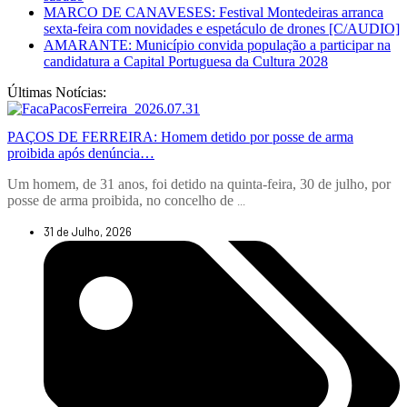
MARCO DE CANAVESES: Festival Montedeiras arranca
sexta-feira com novidades e espetáculo de drones [C/AUDIO]
AMARANTE: Município convida população a participar na
candidatura a Capital Portuguesa da Cultura 2028
Últimas Notícias:
PAÇOS DE FERREIRA: Homem detido por posse de arma
proibida após denúncia…
Um homem, de 31 anos, foi detido na quinta-feira, 30 de julho, por
posse de arma proibida, no concelho de
...
31 de Julho, 2026