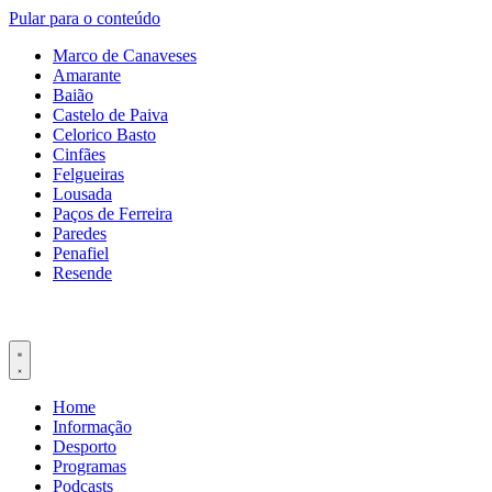
Pular para o conteúdo
Marco de Canaveses
Amarante
Baião
Castelo de Paiva
Celorico Basto
Cinfães
Felgueiras
Lousada
Paços de Ferreira
Paredes
Penafiel
Resende
Home
Informação
Desporto
Programas
Podcasts