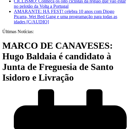
CICLISMO: Conheça os oito ciclistas da região que vão estar
no pelotão da Volta a Portugal
AMARANTE: HÁ FEST! celebra 10 anos com Diogo
Piçarra, Wet Bed Gang e uma programação para todas as
idades [C/AUDIO]
Últimas Notícias:
MARCO DE CANAVESES:
Hugo Baldaia é candidato à
Junta de Freguesia de Santo
Isidoro e Livração