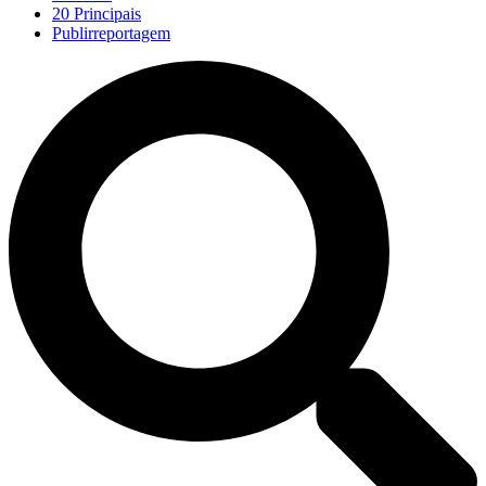
20 Principais
Publirreportagem