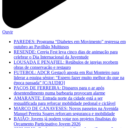
Ouvir
PAREDES: Programa “Diabetes em Movimento” regressa em
outubro ao Pavilhão Multiusos
RESENDE: Cereja Fest leva cinco dias de animação para
celebrar o Dia Internacional da Juventude
LOUSADA E PENAFIEL: Retábulos de igrejas recebem
obras de conservação e restauro
FUTEBOL: ADCR Gestaçô aposta em Rui Monteiro para
liderar a equipa sénior: “Espero fazer muito melhor do que na
época passada” [C/AUDIO]
PAÇOS DE FERREIRA: Disparos para o ar após
desentendimento numa barbearia provocam alarme
AMARANTE: Entrada norte da cidade está a ser
requalificada para reforçar mobilidade pedonal e ciclável
MARCO DE CANAVESES: Novos passeios na Avenida
Manuel Pereira Soares reforçam segurança e mobilidade
BAIÃO: Jovens já podem votar nos projetos finalistas do
Orçamento Participativo Jovem 2026