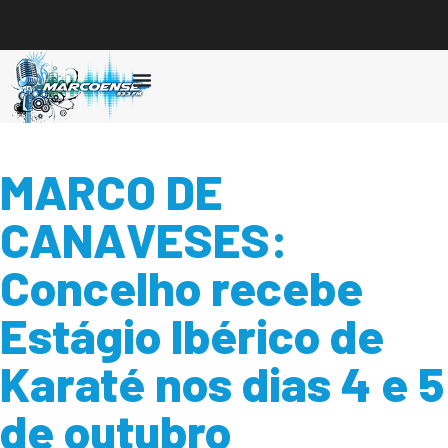
Ouvir
MARCO DE
CANAVESES:
Concelho recebe
Estágio Ibérico de
Karaté nos dias 4 e 5
de outubro