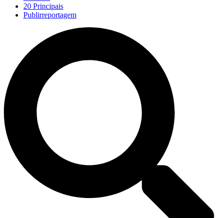
20 Principais
Publirreportagem