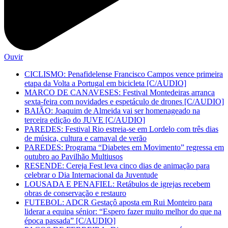
Ouvir
CICLISMO: Penafidelense Francisco Campos vence primeira
etapa da Volta a Portugal em bicicleta [C/AUDIO]
MARCO DE CANAVESES: Festival Montedeiras arranca
sexta-feira com novidades e espetáculo de drones [C/AUDIO]
BAIÃO: Joaquim de Almeida vai ser homenageado na
terceira edição do JUVE [C/AUDIO]
PAREDES: Festival Rio estreia-se em Lordelo com três dias
de música, cultura e carnaval de verão
PAREDES: Programa “Diabetes em Movimento” regressa em
outubro ao Pavilhão Multiusos
RESENDE: Cereja Fest leva cinco dias de animação para
celebrar o Dia Internacional da Juventude
LOUSADA E PENAFIEL: Retábulos de igrejas recebem
obras de conservação e restauro
FUTEBOL: ADCR Gestaçô aposta em Rui Monteiro para
liderar a equipa sénior: “Espero fazer muito melhor do que na
época passada” [C/AUDIO]