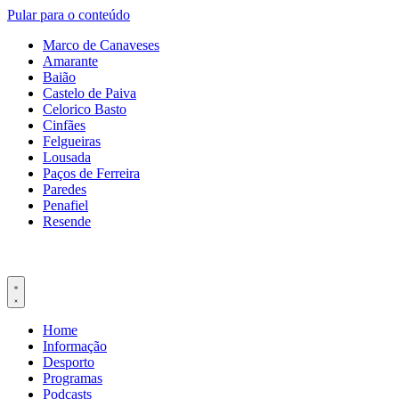
Pular para o conteúdo
Marco de Canaveses
Amarante
Baião
Castelo de Paiva
Celorico Basto
Cinfães
Felgueiras
Lousada
Paços de Ferreira
Paredes
Penafiel
Resende
Home
Informação
Desporto
Programas
Podcasts