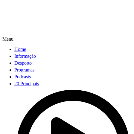
App Store
Menu
Home
Informação
Desporto
Programas
Podcasts
20 Principais