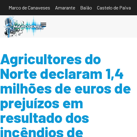
Marco de Canaveses
Amarante
Baião
Castelo de Paiva
Ouvir
Agricultores do
Norte declaram 1,4
milhões de euros de
prejuízos em
resultado dos
incêndios de