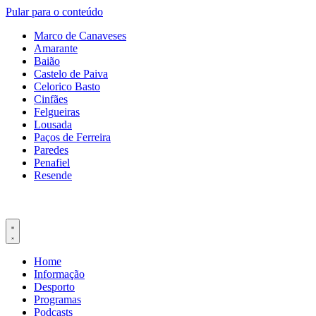
Pular para o conteúdo
Marco de Canaveses
Amarante
Baião
Castelo de Paiva
Celorico Basto
Cinfães
Felgueiras
Lousada
Paços de Ferreira
Paredes
Penafiel
Resende
Home
Informação
Desporto
Programas
Podcasts