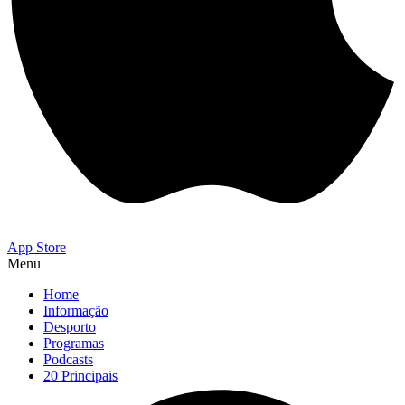
App Store
Menu
Home
Informação
Desporto
Programas
Podcasts
20 Principais