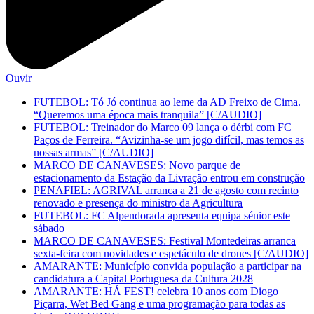
Ouvir
FUTEBOL: Tó Jó continua ao leme da AD Freixo de Cima.
“Queremos uma época mais tranquila” [C/AUDIO]
FUTEBOL: Treinador do Marco 09 lança o dérbi com FC
Paços de Ferreira. “Avizinha-se um jogo difícil, mas temos as
nossas armas” [C/AUDIO]
MARCO DE CANAVESES: Novo parque de
estacionamento da Estação da Livração entrou em construção
PENAFIEL: AGRIVAL arranca a 21 de agosto com recinto
renovado e presença do ministro da Agricultura
FUTEBOL: FC Alpendorada apresenta equipa sénior este
sábado
MARCO DE CANAVESES: Festival Montedeiras arranca
sexta-feira com novidades e espetáculo de drones [C/AUDIO]
AMARANTE: Município convida população a participar na
candidatura a Capital Portuguesa da Cultura 2028
AMARANTE: HÁ FEST! celebra 10 anos com Diogo
Piçarra, Wet Bed Gang e uma programação para todas as