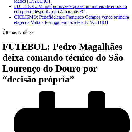
idades [C/AUDIO]
FUTEBOL: Município investe quase um milhão de euros no
complexo desportivo do Amarante FC
CICLISMO: Penafidelense Francisco Campos vence primeira
etapa da Volta a Portugal em bicicleta [C/AUDIO]
Últimas Notícias:
FUTEBOL: Pedro Magalhães
deixa comando técnico do São
Lourenço do Douro por
“decisão própria”