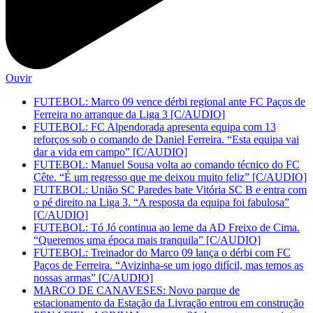
Ouvir
FUTEBOL: Marco 09 vence dérbi regional ante FC Paços de
Ferreira no arranque da Liga 3 [C/AUDIO]
FUTEBOL: FC Alpendorada apresenta equipa com 13
reforços sob o comando de Daniel Ferreira. “Esta equipa vai
dar a vida em campo” [C/AUDIO]
FUTEBOL: Manuel Sousa volta ao comando técnico do FC
Cête. “É um regresso que me deixou muito feliz” [C/AUDIO]
FUTEBOL: União SC Paredes bate Vitória SC B e entra com
o pé direito na Liga 3. “A resposta da equipa foi fabulosa”
[C/AUDIO]
FUTEBOL: Tó Jó continua ao leme da AD Freixo de Cima.
“Queremos uma época mais tranquila” [C/AUDIO]
FUTEBOL: Treinador do Marco 09 lança o dérbi com FC
Paços de Ferreira. “Avizinha-se um jogo difícil, mas temos as
nossas armas” [C/AUDIO]
MARCO DE CANAVESES: Novo parque de
estacionamento da Estação da Livração entrou em construção