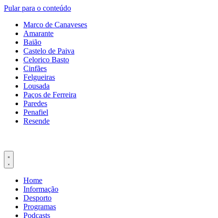
Pular para o conteúdo
Marco de Canaveses
Amarante
Baião
Castelo de Paiva
Celorico Basto
Cinfães
Felgueiras
Lousada
Paços de Ferreira
Paredes
Penafiel
Resende
Home
Informação
Desporto
Programas
Podcasts