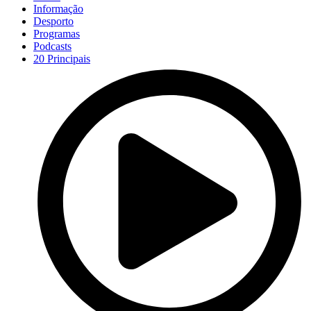
Informação
Desporto
Programas
Podcasts
20 Principais