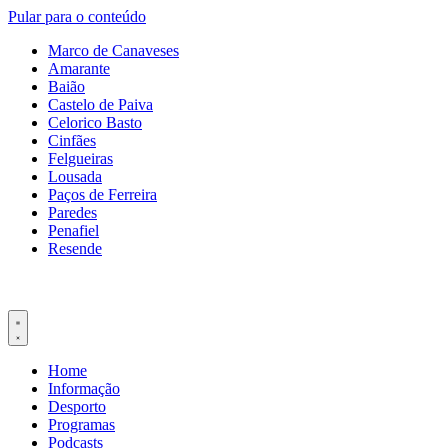
Pular para o conteúdo
Marco de Canaveses
Amarante
Baião
Castelo de Paiva
Celorico Basto
Cinfães
Felgueiras
Lousada
Paços de Ferreira
Paredes
Penafiel
Resende
Home
Informação
Desporto
Programas
Podcasts