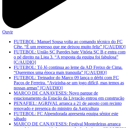
Ouvir
FUTEBOL: Manuel Sousa volta ao comando técnico do FC
Cête. “É um regresso que me deixou muito feliz” [C/AUDIO]
FUTEBOL: União SC Paredes bate Vitória SC B e entra com
o pé direito na Liga 3. “A resposta da equipa foi fabulosa”
[C/AUDIO]
FUTEBOL: Tó Jó continua ao leme da AD Freixo de Cima.
“Queremos uma época mais tranquila” [C/AUDIO]
FUTEBOL: Treinador do Marco 09 lança o dérbi com FC
Paços de Ferreira. “Avizinha-se um jogo difícil, mas temos as
nossas armas” [C/AUDIO]
MARCO DE CANAVESES: Novo parque de
estacionamento da Estação da Livração entrou em construção
PENAFIEL: AGRIVAL arranca a 21 de agosto com recinto
renovado e presença do ministro da Agricultura
FUTEBOL: FC Alpendorada apresenta equipa sénior este
sábado
MARCO DE CANAVESES: Festival Montedeiras arranca