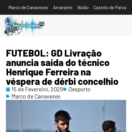
Marco de Canaveses
Amarante
Baião
Castelo de Paiva
Ouvir
FUTEBOL: GD Livração
anuncia saída do técnico
Henrique Ferreira na
véspera de dérbi concelhio
15 de Fevereiro, 2025
Desporto
Marco de Canaveses