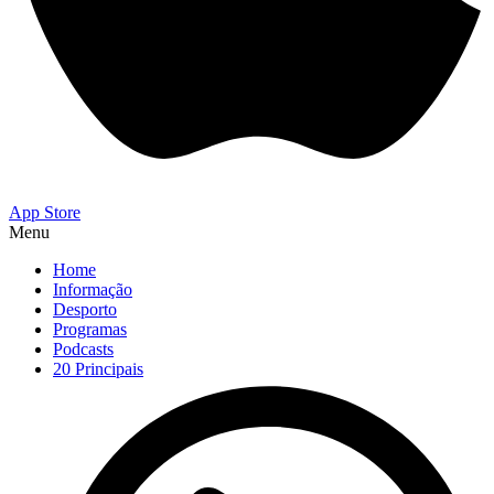
App Store
Menu
Home
Informação
Desporto
Programas
Podcasts
20 Principais