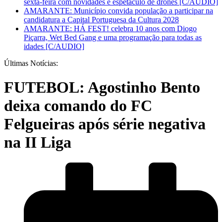
sexta-feira com novidades e espetáculo de drones [C/AUDIO]
AMARANTE: Município convida população a participar na
candidatura a Capital Portuguesa da Cultura 2028
AMARANTE: HÁ FEST! celebra 10 anos com Diogo
Piçarra, Wet Bed Gang e uma programação para todas as
idades [C/AUDIO]
Últimas Notícias:
FUTEBOL: Agostinho Bento
deixa comando do FC
Felgueiras após série negativa
na II Liga