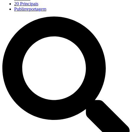
20 Principais
Publirreportagem