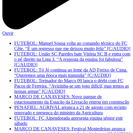
Ouvir
FUTEBOL: Manuel Sousa volta ao comando técnico do FC
Cête. “É um regresso que me deixou muito feliz” [C/AUDIO]
FUTEBOL: União SC Paredes bate Vitória SC B e entra com
o pé direito na Liga 3. “A resposta da equipa foi fabulosa”
[C/AUDIO]
FUTEBOL: Tó Jó continua ao leme da AD Freixo de Cima.
“Queremos uma época mais tranquila” [C/AUDIO]
FUTEBOL: Treinador do Marco 09 lança o dérbi com FC
Paços de Ferreira. “Avizinha-se um jogo difícil, mas temos as
nossas armas” [C/AUDIO]
MARCO DE CANAVESES: Novo parque de
estacionamento da Estação da Livração entrou em construção
PENAFIEL: AGRIVAL arranca a 21 de agosto com recinto
renovado e presença do ministro da Agricultura
FUTEBOL: FC Alpendorada apresenta equipa sénior este
sábado
MARCO DE CANAVESES: Festival Montedeiras arranca