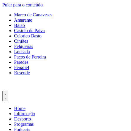
Pular para o conteúdo
Marco de Canaveses
Amarante
Baião
Castelo de Paiva
Celorico Basto
Cinfães
Felgueiras
Lousada
Paços de Ferreira
Paredes
Penafiel
Resende
Home
Informação
Desporto
Programas
Podcasts