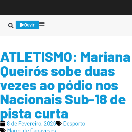
Ouvir
ATLETISMO: Mariana
Queirós sobe duas
vezes ao pódio nos
Nacionais Sub-18 de
pista curta
8 de Fevereiro, 2026
Desporto
Marco de Canaveses