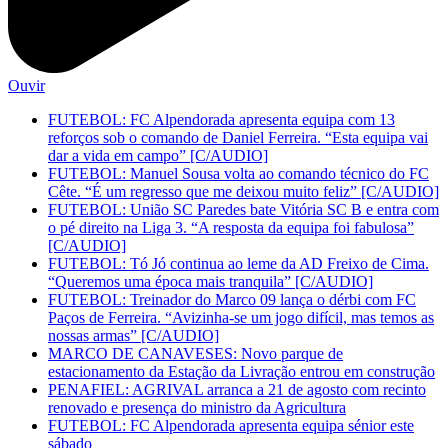
Ouvir
FUTEBOL: FC Alpendorada apresenta equipa com 13
reforços sob o comando de Daniel Ferreira. “Esta equipa vai
dar a vida em campo” [C/AUDIO]
FUTEBOL: Manuel Sousa volta ao comando técnico do FC
Cête. “É um regresso que me deixou muito feliz” [C/AUDIO]
FUTEBOL: União SC Paredes bate Vitória SC B e entra com
o pé direito na Liga 3. “A resposta da equipa foi fabulosa”
[C/AUDIO]
FUTEBOL: Tó Jó continua ao leme da AD Freixo de Cima.
“Queremos uma época mais tranquila” [C/AUDIO]
FUTEBOL: Treinador do Marco 09 lança o dérbi com FC
Paços de Ferreira. “Avizinha-se um jogo difícil, mas temos as
nossas armas” [C/AUDIO]
MARCO DE CANAVESES: Novo parque de
estacionamento da Estação da Livração entrou em construção
PENAFIEL: AGRIVAL arranca a 21 de agosto com recinto
renovado e presença do ministro da Agricultura
FUTEBOL: FC Alpendorada apresenta equipa sénior este
sábado