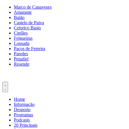
Pular
Marco de Canaveses
para
Amarante
o
Baião
conteúdo
Castelo de Paiva
Celorico Basto
Cinfães
Felgueiras
Lousada
Paços de Ferreira
Paredes
Penafiel
Resende
Home
Informação
Desporto
Programas
Podcasts
20 Principais