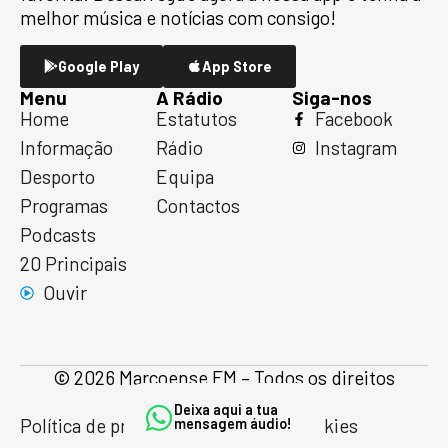
melhor música e notícias com consigo!
Google Play
App Store
Menu
A Rádio
Siga-nos
Home
Estatutos
Facebook
Informação
Rádio
Instagram
Desporto
Equipa
Programas
Contactos
Podcasts
20 Principais
Ouvir
© 2026 Marcoense FM – Todos os direitos
reservados
Deixa aqui a tua
Política de privacidade
Política de cookies
mensagem áudio!