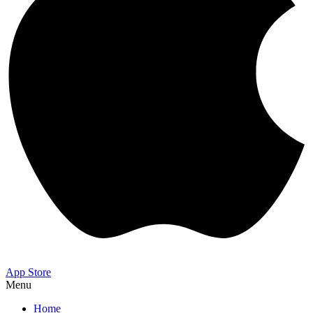
App Store
Menu
Home