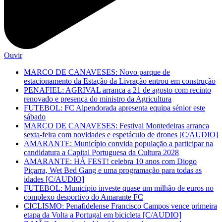
Ouvir
MARCO DE CANAVESES: Novo parque de
estacionamento da Estação da Livração entrou em construção
PENAFIEL: AGRIVAL arranca a 21 de agosto com recinto
renovado e presença do ministro da Agricultura
FUTEBOL: FC Alpendorada apresenta equipa sénior este
sábado
MARCO DE CANAVESES: Festival Montedeiras arranca
sexta-feira com novidades e espetáculo de drones [C/AUDIO]
AMARANTE: Município convida população a participar na
candidatura a Capital Portuguesa da Cultura 2028
AMARANTE: HÁ FEST! celebra 10 anos com Diogo
Piçarra, Wet Bed Gang e uma programação para todas as
idades [C/AUDIO]
FUTEBOL: Município investe quase um milhão de euros no
complexo desportivo do Amarante FC
CICLISMO: Penafidelense Francisco Campos vence primeira
etapa da Volta a Portugal em bicicleta [C/AUDIO]