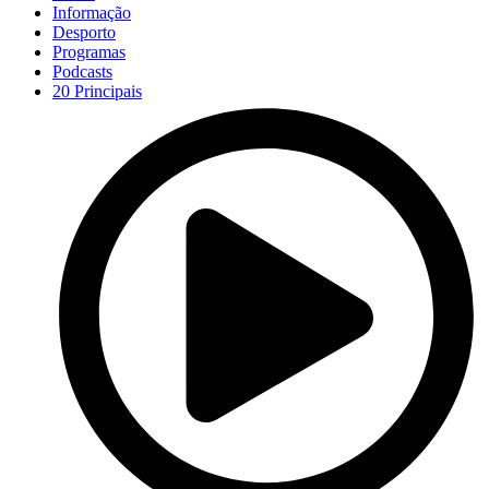
Informação
Desporto
Programas
Podcasts
20 Principais