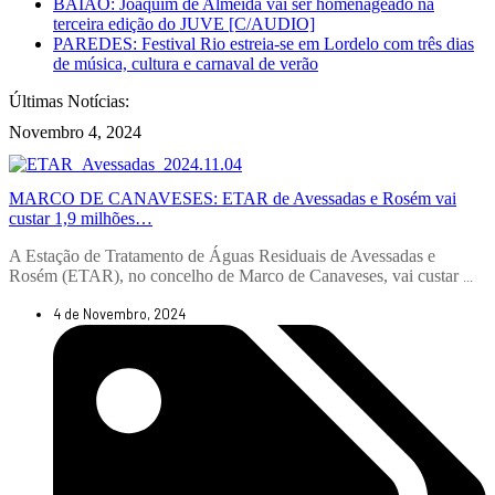
BAIÃO: Joaquim de Almeida vai ser homenageado na
terceira edição do JUVE [C/AUDIO]
PAREDES: Festival Rio estreia-se em Lordelo com três dias
de música, cultura e carnaval de verão
Últimas Notícias:
Novembro 4, 2024
MARCO DE CANAVESES: ETAR de Avessadas e Rosém vai
custar 1,9 milhões…
A Estação de Tratamento de Águas Residuais de Avessadas e
Rosém (ETAR), no concelho de Marco de Canaveses, vai custar
...
4 de Novembro, 2024