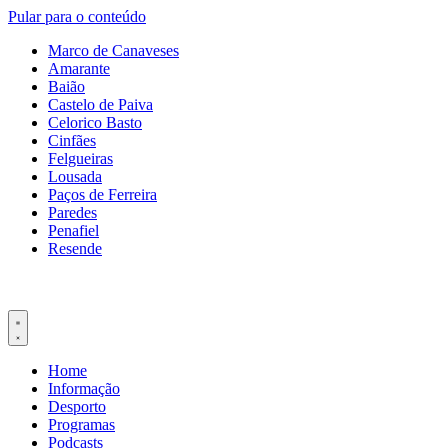
Pular para o conteúdo
Marco de Canaveses
Amarante
Baião
Castelo de Paiva
Celorico Basto
Cinfães
Felgueiras
Lousada
Paços de Ferreira
Paredes
Penafiel
Resende
Home
Informação
Desporto
Programas
Podcasts