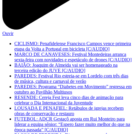
Ouvir
CICLISMO: Penafidelense Francisco Campos vence primeira
etapa da Volta a Portugal em bicicleta [C/AUDIO]
MARCO DE CANAVESES: Festival Montedeiras arranca
sexta-feira com novidades e espetáculo de drones [C/AUDIO]
BAIÃO: Joaquim de Almeida vai ser homenageado na
terceira edição do JUVE [C/AUDIO]
PAREDES: Festival Rio estreia-se em Lordelo com três dias
de música, cultura e carnaval de verão
PAREDES: Programa “Diabetes em Movimento” regressa em
outubro ao Pavilhão Multiusos
RESENDE: Cereja Fest leva cinco dias de animação para
celebrar o Dia Internacional da Juventude
LOUSADA E PENAFIEL: Retábulos de igrejas recebem
obras de conservação e restauro
FUTEBOL: ADCR Gestaçô aposta em Rui Monteiro para
liderar a equipa sénior: “Espero fazer muito melhor do que na
época passada” [C/AUDIO]