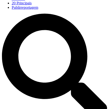
20 Principais
Publirreportagem