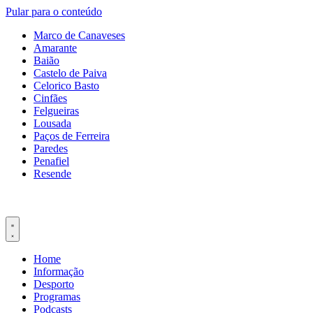
Pular para o conteúdo
Marco de Canaveses
Amarante
Baião
Castelo de Paiva
Celorico Basto
Cinfães
Felgueiras
Lousada
Paços de Ferreira
Paredes
Penafiel
Resende
Home
Informação
Desporto
Programas
Podcasts