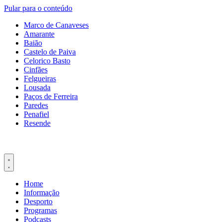
Pular para o conteúdo
Marco de Canaveses
Amarante
Baião
Castelo de Paiva
Celorico Basto
Cinfães
Felgueiras
Lousada
Paços de Ferreira
Paredes
Penafiel
Resende
Home
Informação
Desporto
Programas
Podcasts