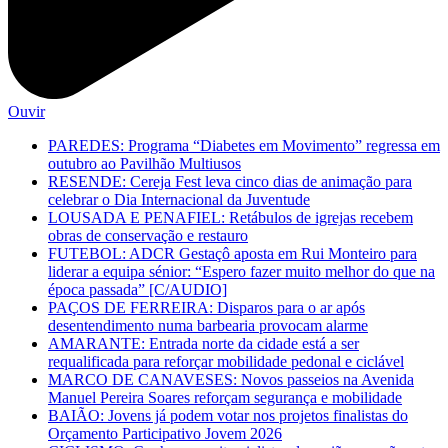
Ouvir
PAREDES: Programa “Diabetes em Movimento” regressa em
outubro ao Pavilhão Multiusos
RESENDE: Cereja Fest leva cinco dias de animação para
celebrar o Dia Internacional da Juventude
LOUSADA E PENAFIEL: Retábulos de igrejas recebem
obras de conservação e restauro
FUTEBOL: ADCR Gestaçô aposta em Rui Monteiro para
liderar a equipa sénior: “Espero fazer muito melhor do que na
época passada” [C/AUDIO]
PAÇOS DE FERREIRA: Disparos para o ar após
desentendimento numa barbearia provocam alarme
AMARANTE: Entrada norte da cidade está a ser
requalificada para reforçar mobilidade pedonal e ciclável
MARCO DE CANAVESES: Novos passeios na Avenida
Manuel Pereira Soares reforçam segurança e mobilidade
BAIÃO: Jovens já podem votar nos projetos finalistas do
Orçamento Participativo Jovem 2026