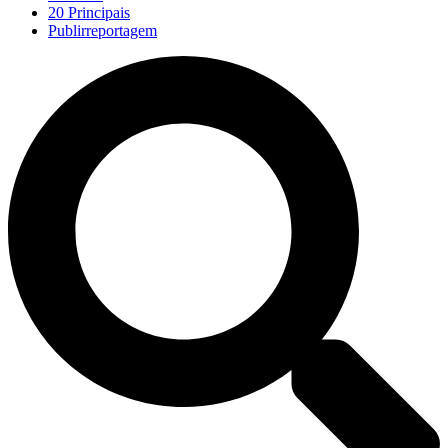
20 Principais
Publirreportagem