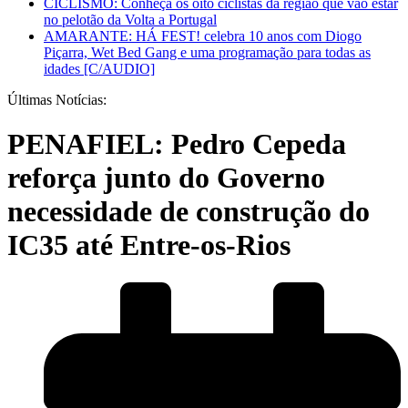
CICLISMO: Conheça os oito ciclistas da região que vão estar
no pelotão da Volta a Portugal
AMARANTE: HÁ FEST! celebra 10 anos com Diogo
Piçarra, Wet Bed Gang e uma programação para todas as
idades [C/AUDIO]
Últimas Notícias:
PENAFIEL: Pedro Cepeda
reforça junto do Governo
necessidade de construção do
IC35 até Entre-os-Rios