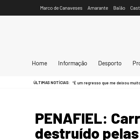
Marco de Canaveses
Amarante
Baião
Cast
Home
Informação
Desporto
Pr
ÚLTIMAS NOTÍCIAS:
a ao comando técnico do FC Cête. “É um regresso que me deixou muito fel
PENAFIEL: Carr
destruído pela