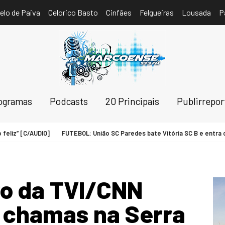
elo de Paiva
Celorico Basto
Cinfães
Felgueiras
Lousada
P
ogramas
Podcasts
20 Principais
Publirrepo
iz” [C/AUDIO]
FUTEBOL: União SC Paredes bate Vitória SC B e entra com o
o da TVI/CNN
s chamas na Serra