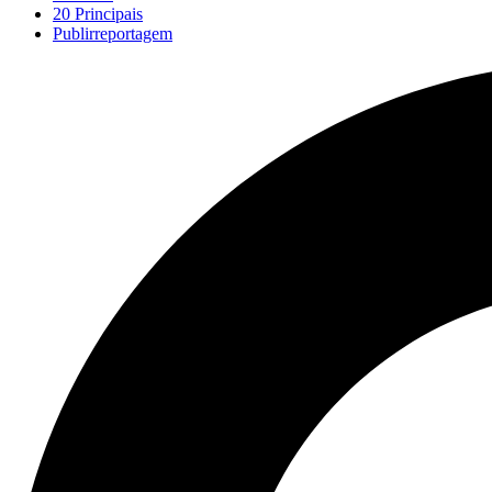
20 Principais
Publirreportagem