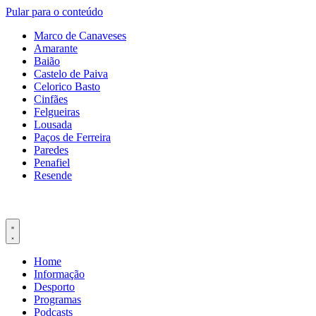
Pular para o conteúdo
Marco de Canaveses
Amarante
Baião
Castelo de Paiva
Celorico Basto
Cinfães
Felgueiras
Lousada
Paços de Ferreira
Paredes
Penafiel
Resende
Home
Informação
Desporto
Programas
Podcasts