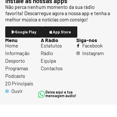
Instale as nossas apps
Não perca nenhum momento da sua rádio
favorita! Descarregue agora a nossa app e tenha a
melhor música e notícias com consigo!
Google Play
App Store
Menu
A Rádio
Siga-nos
Home
Estatutos
Facebook
Informação
Rádio
Instagram
Desporto
Equipa
Programas
Contactos
Podcasts
20 Principais
Ouvir
Deixa aqui a tua
mensagem áudio!
© 2026 Marcoense FM – Todos os direitos