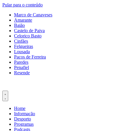
Pular para o conteúdo
Marco de Canaveses
Amarante
Baião
Castelo de Paiva
Celorico Basto
Cinfães
Felgueiras
Lousada
Paços de Ferreira
Paredes
Penafiel
Resende
Home
Informação
Desporto
Programas
Podcasts