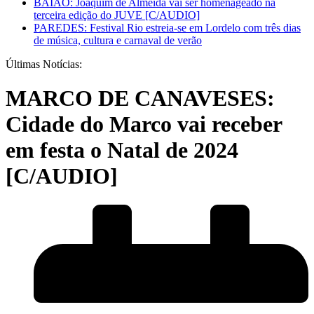
BAIÃO: Joaquim de Almeida vai ser homenageado na
terceira edição do JUVE [C/AUDIO]
PAREDES: Festival Rio estreia-se em Lordelo com três dias
de música, cultura e carnaval de verão
Últimas Notícias:
MARCO DE CANAVESES:
Cidade do Marco vai receber
em festa o Natal de 2024
[C/AUDIO]