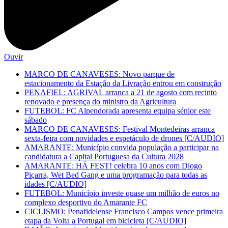
Ouvir
MARCO DE CANAVESES: Novo parque de
estacionamento da Estação da Livração entrou em construção
PENAFIEL: AGRIVAL arranca a 21 de agosto com recinto
renovado e presença do ministro da Agricultura
FUTEBOL: FC Alpendorada apresenta equipa sénior este
sábado
MARCO DE CANAVESES: Festival Montedeiras arranca
sexta-feira com novidades e espetáculo de drones [C/AUDIO]
AMARANTE: Município convida população a participar na
candidatura a Capital Portuguesa da Cultura 2028
AMARANTE: HÁ FEST! celebra 10 anos com Diogo
Piçarra, Wet Bed Gang e uma programação para todas as
idades [C/AUDIO]
FUTEBOL: Município investe quase um milhão de euros no
complexo desportivo do Amarante FC
CICLISMO: Penafidelense Francisco Campos vence primeira
etapa da Volta a Portugal em bicicleta [C/AUDIO]