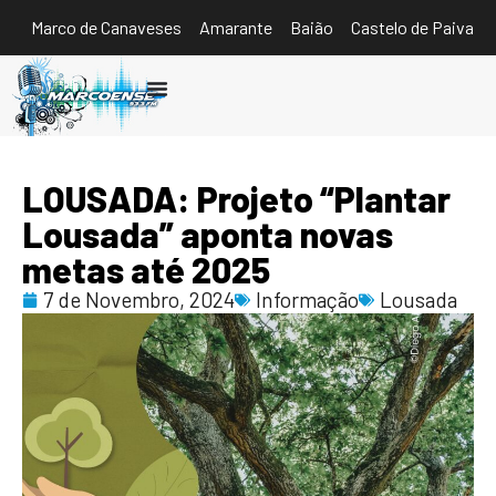
Marco de Canaveses
Amarante
Baião
Castelo de Paiva
Ouvir
LOUSADA: Projeto “Plantar
Lousada” aponta novas
metas até 2025
7 de Novembro, 2024
Informação
Lousada