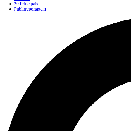
20 Principais
Publirreportagem