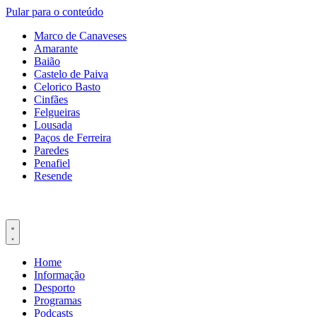
Pular para o conteúdo
Marco de Canaveses
Amarante
Baião
Castelo de Paiva
Celorico Basto
Cinfães
Felgueiras
Lousada
Paços de Ferreira
Paredes
Penafiel
Resende
Home
Informação
Desporto
Programas
Podcasts