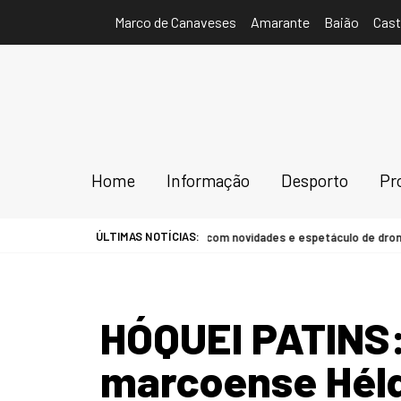
Marco de Canaveses
Amarante
Baião
Cast
Home
Informação
Desporto
Pr
ÚLTIMAS NOTÍCIAS:
edeiras arranca sexta-feira com novidades e espetáculo de drones [C/AU
HÓQUEI PATINS:
marcoense Hél