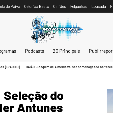
elo de Paiva
Celorico Basto
Cinfães
Felgueiras
Lousada
P
ogramas
Podcasts
20 Principais
Publirrepo
DIO]
BAIÃO: Joaquim de Almeida vai ser homenageado na terceira ediçã
 Seleção do
der Antunes