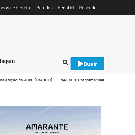
aços de Ferreira
Paredes
Penafiel
Resende
rtagem
Ouvir
o do JUVE [C/AUDIO]
PAREDES: Programa “Diabetes em Movimento” regre