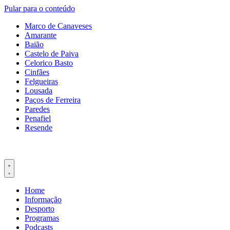
Pular para o conteúdo
Marco de Canaveses
Amarante
Baião
Castelo de Paiva
Celorico Basto
Cinfães
Felgueiras
Lousada
Paços de Ferreira
Paredes
Penafiel
Resende
Home
Informação
Desporto
Programas
Podcasts