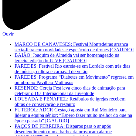
Ouvir
MARCO DE CANAVESES: Festival Montedeiras arranca
sexta-feira com novidades e espetáculo de drones [C/AUDIO]
BAIÃO: Joaquim de Almeida vai ser homenageado na
terceira edição do JUVE [C/AUDIO]
PAREDES: Festival Rio estreia-se em Lordelo com três dias
de música, cultura e carnaval de verão
PAREDES: Programa “Diabetes em Movimento” regressa em
outubro ao Pavilhão Multiusos
RESENDE: Cereja Fest leva cinco dias de animação para
celebrar o Dia Internacional da Juventude
LOUSADA E PENAFIEL: Retábulos de igrejas recebem
obras de conservação e restauro
FUTEBOL: ADCR Gestaçô aposta em Rui Monteiro para
liderar a equipa sénior: “Espero fazer muito melhor do que na
época passada” [C/AUDIO]
PAÇOS DE FERREIRA: Disparos para o ar após
desentendimento numa barbearia provocam alarme