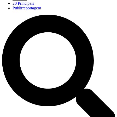
20 Principais
Publirreportagem