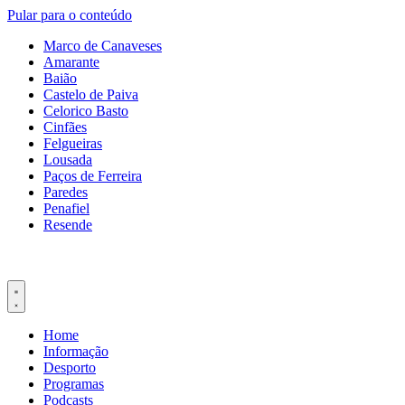
Pular para o conteúdo
Marco de Canaveses
Amarante
Baião
Castelo de Paiva
Celorico Basto
Cinfães
Felgueiras
Lousada
Paços de Ferreira
Paredes
Penafiel
Resende
Home
Informação
Desporto
Programas
Podcasts