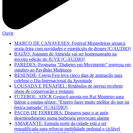
Ouvir
MARCO DE CANAVESES: Festival Montedeiras arranca
sexta-feira com novidades e espetáculo de drones [C/AUDIO]
BAIÃO: Joaquim de Almeida vai ser homenageado na
terceira edição do JUVE [C/AUDIO]
PAREDES: Programa “Diabetes em Movimento” regressa em
outubro ao Pavilhão Multiusos
RESENDE: Cereja Fest leva cinco dias de animação para
celebrar o Dia Internacional da Juventude
LOUSADA E PENAFIEL: Retábulos de igrejas recebem
obras de conservação e restauro
FUTEBOL: ADCR Gestaçô aposta em Rui Monteiro para
liderar a equipa sénior: “Espero fazer muito melhor do que na
época passada” [C/AUDIO]
PAÇOS DE FERREIRA: Disparos para o ar após
desentendimento numa barbearia provocam alarme
AMARANTE: Entrada norte da cidade está a ser
requalificada para reforçar mobilidade pedonal e ciclável