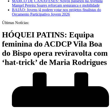
MARCO DE CANAVESES: Novos passeios na Avenida
Manuel Pereira Soares reforçam segurança e mobilidade
BAIÃO: Jovens já podem votar nos projetos finalistas do
Orçamento Participativo Jovem 2026
Últimas Notícias:
HÓQUEI PATINS: Equipa
feminina do ACDCP Vila Boa
do Bispo opera reviravolta com
‘hat-trick’ de Maria Rodrigues