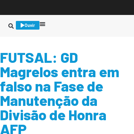
Ouvir
FUTSAL: GD
Magrelos entra em
falso na Fase de
Manutenção da
Divisão de Honra
AFP