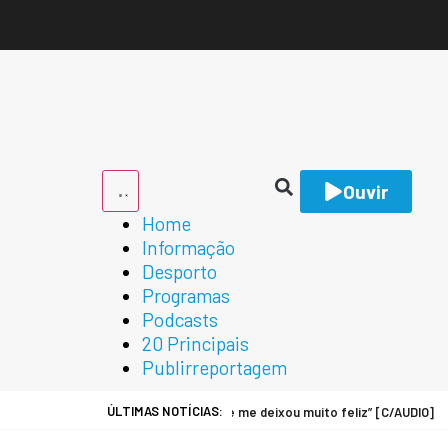
Ouvir
Home
Informação
Desporto
Programas
Podcasts
20 Principais
Publirreportagem
ÚLTIMAS NOTÍCIAS:
co do FC Cête. “É um regresso que me deixou muito feliz” [C/AUDIO]
F