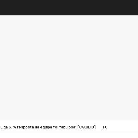
 3. “A resposta da equipa foi fabulosa” [C/AUDIO]
FUTEBOL: Tó Jó contin