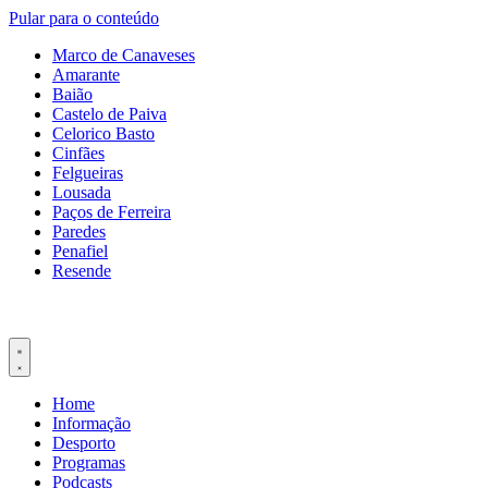
Pular para o conteúdo
Marco de Canaveses
Amarante
Baião
Castelo de Paiva
Celorico Basto
Cinfães
Felgueiras
Lousada
Paços de Ferreira
Paredes
Penafiel
Resende
Home
Informação
Desporto
Programas
Podcasts