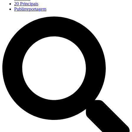
20 Principais
Publirreportagem