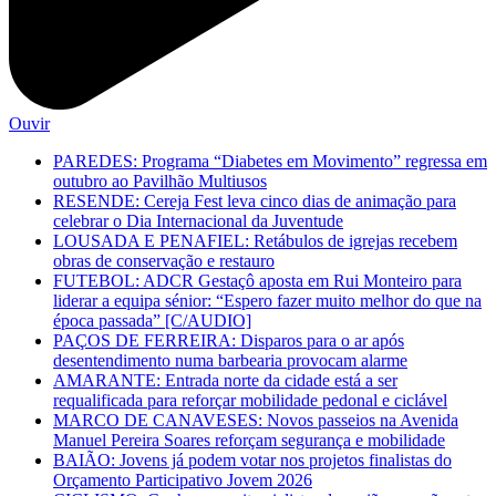
Ouvir
PAREDES: Programa “Diabetes em Movimento” regressa em
outubro ao Pavilhão Multiusos
RESENDE: Cereja Fest leva cinco dias de animação para
celebrar o Dia Internacional da Juventude
LOUSADA E PENAFIEL: Retábulos de igrejas recebem
obras de conservação e restauro
FUTEBOL: ADCR Gestaçô aposta em Rui Monteiro para
liderar a equipa sénior: “Espero fazer muito melhor do que na
época passada” [C/AUDIO]
PAÇOS DE FERREIRA: Disparos para o ar após
desentendimento numa barbearia provocam alarme
AMARANTE: Entrada norte da cidade está a ser
requalificada para reforçar mobilidade pedonal e ciclável
MARCO DE CANAVESES: Novos passeios na Avenida
Manuel Pereira Soares reforçam segurança e mobilidade
BAIÃO: Jovens já podem votar nos projetos finalistas do
Orçamento Participativo Jovem 2026