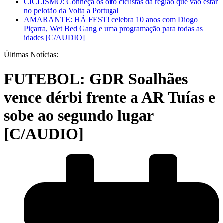
CICLISMO: Conheça os oito ciclistas da região que vão estar
no pelotão da Volta a Portugal
AMARANTE: HÁ FEST! celebra 10 anos com Diogo
Piçarra, Wet Bed Gang e uma programação para todas as
idades [C/AUDIO]
Últimas Notícias:
FUTEBOL: GDR Soalhães
vence dérbi frente a AR Tuías e
sobe ao segundo lugar
[C/AUDIO]