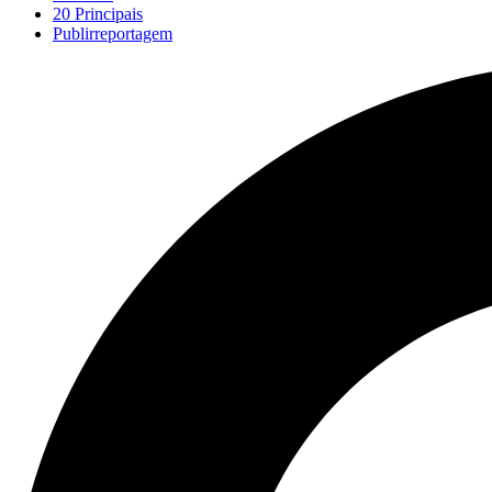
20 Principais
Publirreportagem