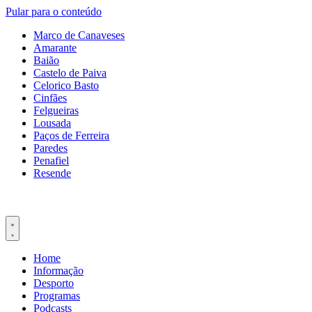
Pular para o conteúdo
Marco de Canaveses
Amarante
Baião
Castelo de Paiva
Celorico Basto
Cinfães
Felgueiras
Lousada
Paços de Ferreira
Paredes
Penafiel
Resende
Home
Informação
Desporto
Programas
Podcasts