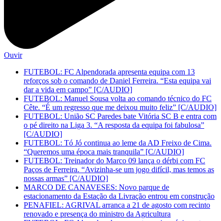
Ouvir
FUTEBOL: FC Alpendorada apresenta equipa com 13
reforços sob o comando de Daniel Ferreira. “Esta equipa vai
dar a vida em campo” [C/AUDIO]
FUTEBOL: Manuel Sousa volta ao comando técnico do FC
Cête. “É um regresso que me deixou muito feliz” [C/AUDIO]
FUTEBOL: União SC Paredes bate Vitória SC B e entra com
o pé direito na Liga 3. “A resposta da equipa foi fabulosa”
[C/AUDIO]
FUTEBOL: Tó Jó continua ao leme da AD Freixo de Cima.
“Queremos uma época mais tranquila” [C/AUDIO]
FUTEBOL: Treinador do Marco 09 lança o dérbi com FC
Paços de Ferreira. “Avizinha-se um jogo difícil, mas temos as
nossas armas” [C/AUDIO]
MARCO DE CANAVESES: Novo parque de
estacionamento da Estação da Livração entrou em construção
PENAFIEL: AGRIVAL arranca a 21 de agosto com recinto
renovado e presença do ministro da Agricultura