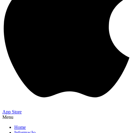
App Store
Menu
Home
Informação