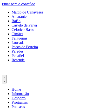
Pular para o conteúdo
Marco de Canaveses
Amarante
Baião
Castelo de Paiva
Celorico Basto
Cinfães
Felgueiras
Lousada
Paços de Ferreira
Paredes
Penafiel
Resende
Home
Informação
Desporto
Programas
Podcasts