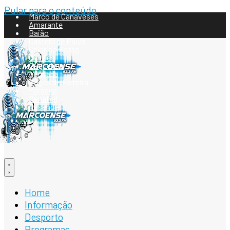
Pular para o conteúdo
Marco de Canaveses
Amarante
Baião
Castelo de Paiva
Celorico Basto
Cinfães
Felgueiras
Lousada
Paços de Ferreira
Paredes
Penafiel
Resende
Home
Informação
Desporto
Programas