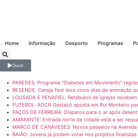
Home
Informação
Desporto
Programas
P
Ouvir
PAREDES: Programa “Diabetes em Movimento” regress
RESENDE: Cereja Fest leva cinco dias de animação pa
LOUSADA E PENAFIEL: Retábulos de igrejas recebem 
FUTEBOL: ADCR Gestaçô aposta em Rui Monteiro para 
PAÇOS DE FERREIRA: Disparos para o ar após desen
AMARANTE: Entrada norte da cidade está a ser requal
MARCO DE CANAVESES: Novos passeios na Avenida Ma
BAIÃO: Jovens já podem votar nos projetos finalista