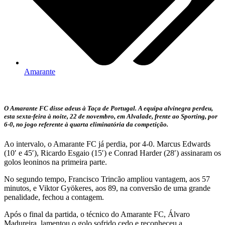
Amarante
O Amarante FC disse adeus à Taça de Portugal. A equipa alvinegra perdeu,
esta sexta-feira à noite, 22 de novembro, em Alvalade, frente ao Sporting, por
6-0, no jogo referente à quarta eliminatória da competição.
Ao intervalo, o Amarante FC já perdia, por 4-0. Marcus Edwards
(10′ e 45′), Ricardo Esgaio (15′) e Conrad Harder (28′) assinaram os
golos leoninos na primeira parte.
No segundo tempo, Francisco Trincão ampliou vantagem, aos 57
minutos, e Viktor Gyökeres, aos 89, na conversão de uma grande
penalidade, fechou a contagem.
Após o final da partida, o técnico do Amarante FC, Álvaro
Madureira, lamentou o golo sofrido cedo e reconheceu a