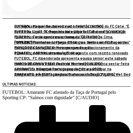
Ouvir
FUTEBOL: Manuel Sousa volta ao comando técnico do FC Cête. “É um regresso que me deixou muito feliz” [C/AUDIO]
FUTEBOL: União SC Paredes bate Vitória SC B e entra com o pé direito na Liga 3. “A resposta da equipa foi fabulosa” [C/AUDIO]
FUTEBOL: Tó Jó continua ao leme da AD Freixo de Cima. “Queremos uma época mais tranquila” [C/AUDIO]
FUTEBOL: Treinador do Marco 09 lança o dérbi com FC Paços de Ferreira. “Avizinha-se um jogo difícil, mas temos as nossas armas” [C/AUDIO]
MARCO DE CANAVESES: Novo parque de estacionamento da Estação da Livração entrou em construção
PENAFIEL: AGRIVAL arranca a 21 de agosto com recinto renovado e presença do ministro da Agricultura
FUTEBOL: FC Alpendorada apresenta equipa sénior este sábado
MARCO DE CANAVESES: Festival Montedeiras arranca sexta-feira com novidades e espetáculo de drones [C/AUDIO]
AMARANTE: Município convida população a participar na candidatura a Capital Portuguesa da Cultura 2028
AMARANTE: HÁ FEST! celebra 10 anos com Diogo Piçarra, Wet Bed Gang e uma programação para todas as idades [C/AUDIO]
ÚLTIMAS NOTÍCIAS:
FUTEBOL: Amarante FC afastado da Taça de Portugal pelo
Sporting CP: “Saímos com dignidade” [C/AUDIO]