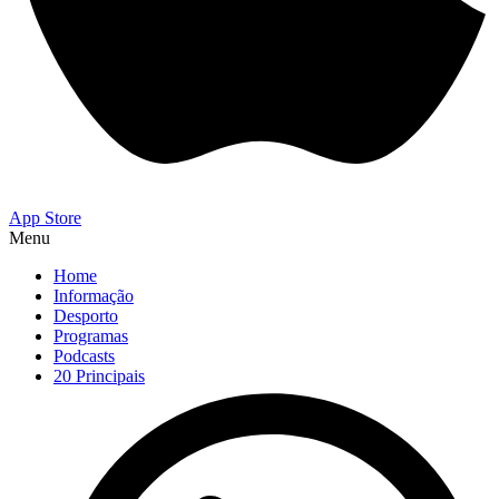
App Store
Menu
Home
Informação
Desporto
Programas
Podcasts
20 Principais