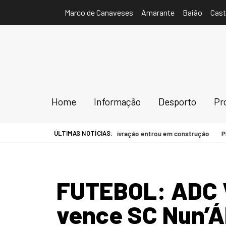
Marco de Canaveses
Amarante
Baião
Cast
Home
Informação
Desporto
Pr
ÚLTIMAS NOTÍCIAS:
estacionamento da Estação da Livração entrou em construção
PENAFI
FUTEBOL: ADC 
vence SC Nun’Á