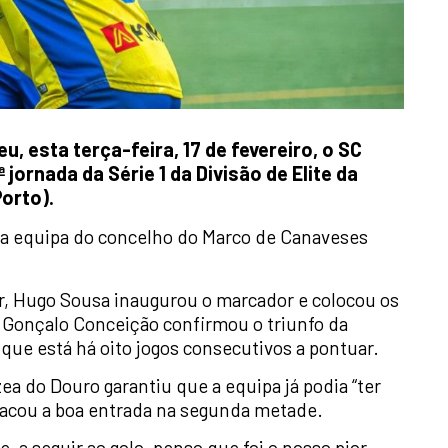
, esta terça-feira, 17 de fevereiro, o SC
ª jornada da Série 1 da Divisão de Elite da
orto).
 a equipa do concelho do Marco de Canaveses
, Hugo Sousa inaugurou o marcador e colocou os
, Gonçalo Conceição confirmou o triunfo da
que está há oito jogos consecutivos a pontuar.
zea do Douro garantiu que a equipa já podia “ter
tacou a boa entrada na segunda metade.
, a seguir ao golo, penso que foi o nosso pior