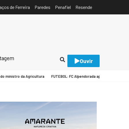
aços de Ferreira
Paredes
Penafiel
Resende
rtagem
Ouvir
nistro da Agricultura
FUTEBOL: FC Alpendorada apresenta equipa sénio