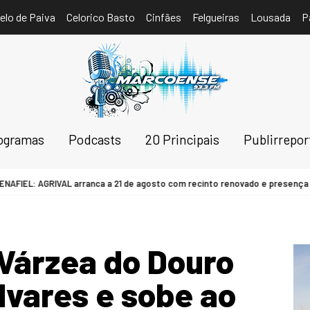
elo de Paiva
Celorico Basto
Cinfães
Felgueiras
Lousada
P
ogramas
Podcasts
20 Principais
Publirrepo
EL: AGRIVAL arranca a 21 de agosto com recinto renovado e presença do mi
Várzea do Douro
lvares e sobe ao