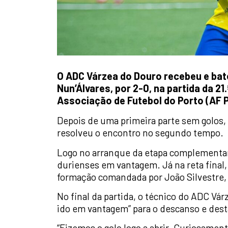
O ADC Várzea do Douro recebeu e bateu
Nun’Álvares, por 2-0, na partida da 21.
Associação de Futebol do Porto (AF P
Depois de uma primeira parte sem golos,
resolveu o encontro no segundo tempo.
Logo no arranque da etapa complementar
durienses em vantagem. Já na reta final
formação comandada por João Silvestre, 
No final da partida, o técnico do ADC Vár
ido em vantagem” para o descanso e des
“Fizemos o golo logo a abrir. Curiosamente