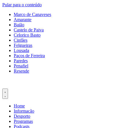
Pular para o conteúdo
Marco de Canaveses
Amarante
Baião
Castelo de Paiva
Celorico Basto
Cinfães
Felgueiras
Lousada
Paços de Ferreira
Paredes
Penafiel
Resende
Home
Informação
Desporto
Programas
Podcasts