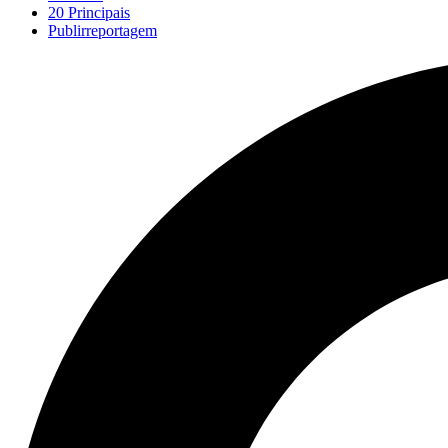
20 Principais
Publirreportagem