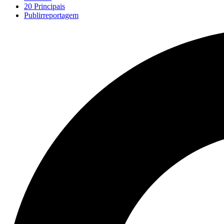
20 Principais
Publirreportagem