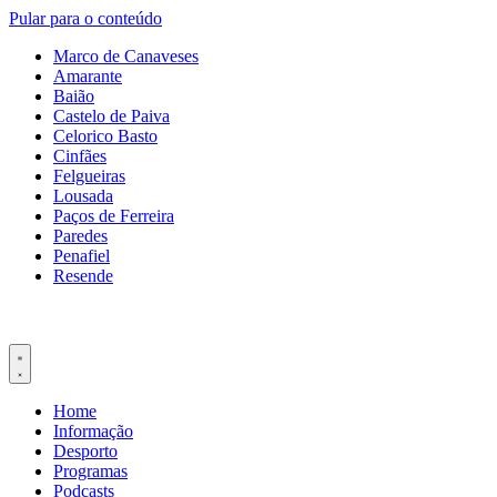
Pular para o conteúdo
Marco de Canaveses
Amarante
Baião
Castelo de Paiva
Celorico Basto
Cinfães
Felgueiras
Lousada
Paços de Ferreira
Paredes
Penafiel
Resende
Home
Informação
Desporto
Programas
Podcasts