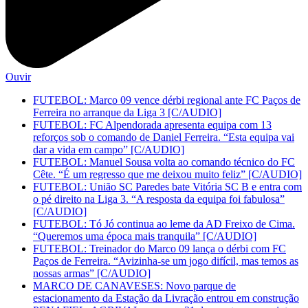
Ouvir
FUTEBOL: Marco 09 vence dérbi regional ante FC Paços de
Ferreira no arranque da Liga 3 [C/AUDIO]
FUTEBOL: FC Alpendorada apresenta equipa com 13
reforços sob o comando de Daniel Ferreira. “Esta equipa vai
dar a vida em campo” [C/AUDIO]
FUTEBOL: Manuel Sousa volta ao comando técnico do FC
Cête. “É um regresso que me deixou muito feliz” [C/AUDIO]
FUTEBOL: União SC Paredes bate Vitória SC B e entra com
o pé direito na Liga 3. “A resposta da equipa foi fabulosa”
[C/AUDIO]
FUTEBOL: Tó Jó continua ao leme da AD Freixo de Cima.
“Queremos uma época mais tranquila” [C/AUDIO]
FUTEBOL: Treinador do Marco 09 lança o dérbi com FC
Paços de Ferreira. “Avizinha-se um jogo difícil, mas temos as
nossas armas” [C/AUDIO]
MARCO DE CANAVESES: Novo parque de
estacionamento da Estação da Livração entrou em construção