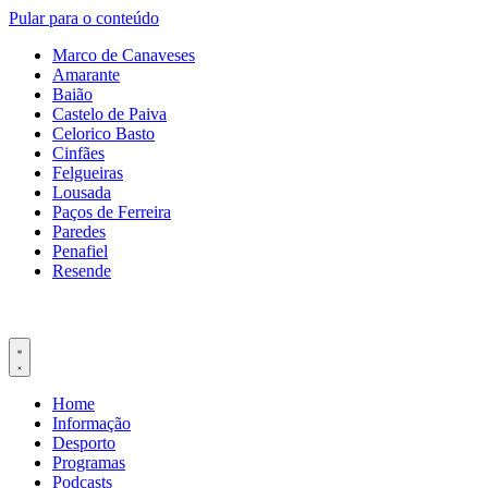
Pular para o conteúdo
Marco de Canaveses
Amarante
Baião
Castelo de Paiva
Celorico Basto
Cinfães
Felgueiras
Lousada
Paços de Ferreira
Paredes
Penafiel
Resende
Home
Informação
Desporto
Programas
Podcasts