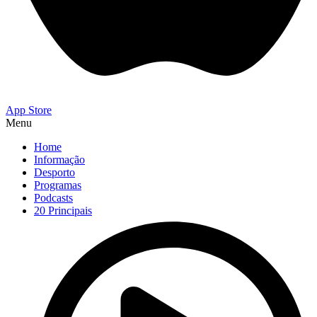
App Store
Menu
Home
Informação
Desporto
Programas
Podcasts
20 Principais