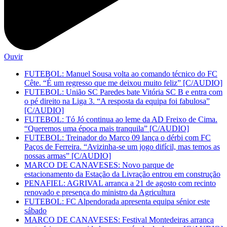
Ouvir
FUTEBOL: Manuel Sousa volta ao comando técnico do FC
Cête. “É um regresso que me deixou muito feliz” [C/AUDIO]
FUTEBOL: União SC Paredes bate Vitória SC B e entra com
o pé direito na Liga 3. “A resposta da equipa foi fabulosa”
[C/AUDIO]
FUTEBOL: Tó Jó continua ao leme da AD Freixo de Cima.
“Queremos uma época mais tranquila” [C/AUDIO]
FUTEBOL: Treinador do Marco 09 lança o dérbi com FC
Paços de Ferreira. “Avizinha-se um jogo difícil, mas temos as
nossas armas” [C/AUDIO]
MARCO DE CANAVESES: Novo parque de
estacionamento da Estação da Livração entrou em construção
PENAFIEL: AGRIVAL arranca a 21 de agosto com recinto
renovado e presença do ministro da Agricultura
FUTEBOL: FC Alpendorada apresenta equipa sénior este
sábado
MARCO DE CANAVESES: Festival Montedeiras arranca