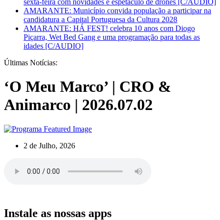
sexta-feira com novidades e espetáculo de drones [C/AUDIO]
AMARANTE: Município convida população a participar na
candidatura a Capital Portuguesa da Cultura 2028
AMARANTE: HÁ FEST! celebra 10 anos com Diogo
Piçarra, Wet Bed Gang e uma programação para todas as
idades [C/AUDIO]
Últimas Notícias:
‘O Meu Marco’ | CRO &
Animarco | 2026.07.02
2 de Julho, 2026
Instale as nossas apps