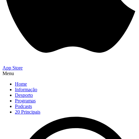
App Store
Menu
Home
Informação
Desporto
Programas
Podcasts
20 Principais