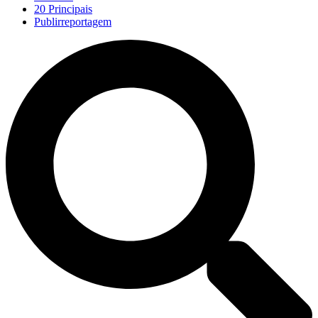
20 Principais
Publirreportagem