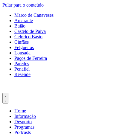
Pular para o conteúdo
Marco de Canaveses
Amarante
Baião
Castelo de Paiva
Celorico Basto
Cinfães
Felgueiras
Lousada
Paços de Ferreira
Paredes
Penafiel
Resende
Home
Informação
Desporto
Programas
Podcasts