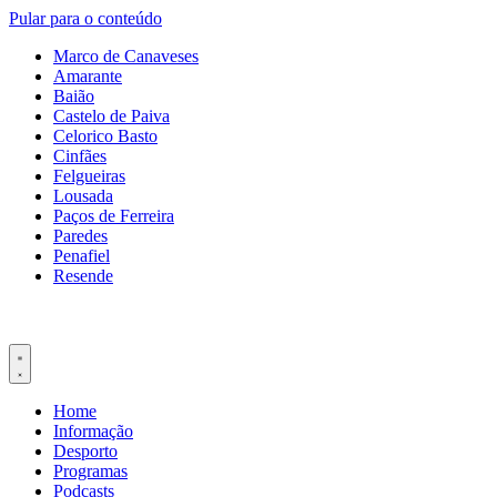
Pular para o conteúdo
Marco de Canaveses
Amarante
Baião
Castelo de Paiva
Celorico Basto
Cinfães
Felgueiras
Lousada
Paços de Ferreira
Paredes
Penafiel
Resende
Home
Informação
Desporto
Programas
Podcasts