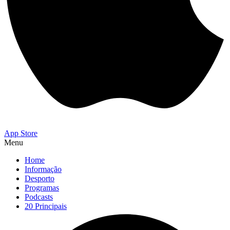
App Store
Menu
Home
Informação
Desporto
Programas
Podcasts
20 Principais