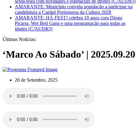
sexta-feira com novidades e espetáculo de drones [C/AUDIO]
AMARANTE: Município convida população a participar na
candidatura a Capital Portuguesa da Cultura 2028
AMARANTE: HÁ FEST! celebra 10 anos com Diogo
Piçarra, Wet Bed Gang e uma programação para todas as
idades [C/AUDIO]
Últimas Notícias:
‘Marco Ao Sábado’ | 2025.09.20
20 de Setembro, 2025