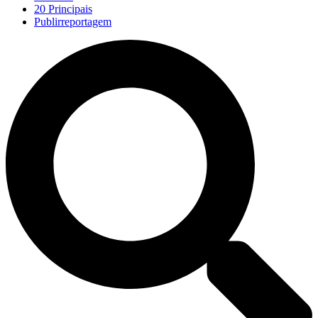
20 Principais
Publirreportagem