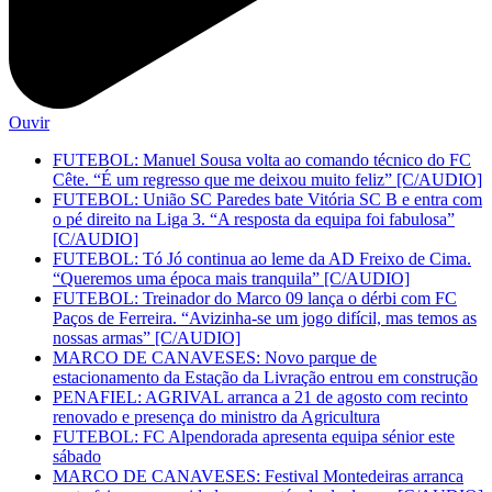
Ouvir
FUTEBOL: Manuel Sousa volta ao comando técnico do FC
Cête. “É um regresso que me deixou muito feliz” [C/AUDIO]
FUTEBOL: União SC Paredes bate Vitória SC B e entra com
o pé direito na Liga 3. “A resposta da equipa foi fabulosa”
[C/AUDIO]
FUTEBOL: Tó Jó continua ao leme da AD Freixo de Cima.
“Queremos uma época mais tranquila” [C/AUDIO]
FUTEBOL: Treinador do Marco 09 lança o dérbi com FC
Paços de Ferreira. “Avizinha-se um jogo difícil, mas temos as
nossas armas” [C/AUDIO]
MARCO DE CANAVESES: Novo parque de
estacionamento da Estação da Livração entrou em construção
PENAFIEL: AGRIVAL arranca a 21 de agosto com recinto
renovado e presença do ministro da Agricultura
FUTEBOL: FC Alpendorada apresenta equipa sénior este
sábado
MARCO DE CANAVESES: Festival Montedeiras arranca