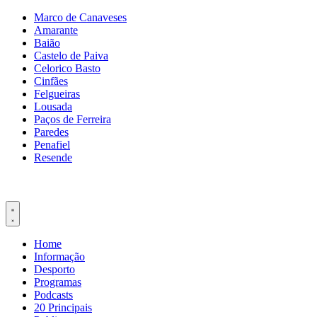
Pular
Marco de Canaveses
para
Amarante
o
Baião
conteúdo
Castelo de Paiva
Celorico Basto
Cinfães
Felgueiras
Lousada
Paços de Ferreira
Paredes
Penafiel
Resende
Home
Informação
Desporto
Programas
Podcasts
20 Principais