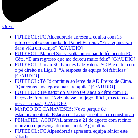
Ouvir
FUTEBOL: FC Alpendorada apresenta equipa com 13
reforços sob o comando de Daniel Ferreira. “Esta equipa vai
dar a vida em campo” [C/AUDIO]
FUTEBOL: Manuel Sousa volta ao comando técnico do FC
Cête. “É um regresso que me deixou muito feliz” [C/AUDIO]
FUTEBOL: União SC Paredes bate Vitória SC B e entra com
o pé direito na Liga 3. “A resposta da equipa foi fabulosa”
[C/AUDIO]
FUTEBOL: Tó Jó continua ao leme da AD Freixo de Cima.
“Queremos uma época mais tranquila” [C/AUDIO]
FUTEBOL: Treinador do Marco 09 lança o dérbi com FC
Paços de Ferreira. “Avizinha-se um jogo difícil, mas temos as
nossas armas” [C/AUDIO]
MARCO DE CANAVESES: Novo parque de
estacionamento da Estação da Livração entrou em construção
PENAFIEL: AGRIVAL arranca a 21 de agosto com recinto
renovado e presença do ministro da Agricultura
FUTEBOL: FC Alpendorada apresenta equipa sénior este
sábado