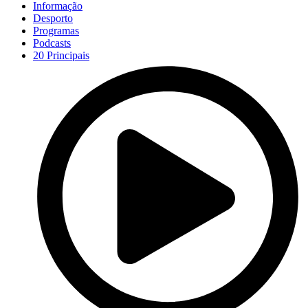
Informação
Desporto
Programas
Podcasts
20 Principais