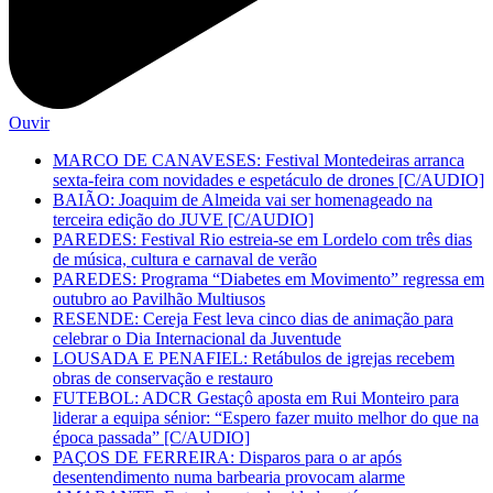
Ouvir
MARCO DE CANAVESES: Festival Montedeiras arranca
sexta-feira com novidades e espetáculo de drones [C/AUDIO]
BAIÃO: Joaquim de Almeida vai ser homenageado na
terceira edição do JUVE [C/AUDIO]
PAREDES: Festival Rio estreia-se em Lordelo com três dias
de música, cultura e carnaval de verão
PAREDES: Programa “Diabetes em Movimento” regressa em
outubro ao Pavilhão Multiusos
RESENDE: Cereja Fest leva cinco dias de animação para
celebrar o Dia Internacional da Juventude
LOUSADA E PENAFIEL: Retábulos de igrejas recebem
obras de conservação e restauro
FUTEBOL: ADCR Gestaçô aposta em Rui Monteiro para
liderar a equipa sénior: “Espero fazer muito melhor do que na
época passada” [C/AUDIO]
PAÇOS DE FERREIRA: Disparos para o ar após
desentendimento numa barbearia provocam alarme