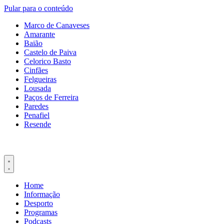
Pular para o conteúdo
Marco de Canaveses
Amarante
Baião
Castelo de Paiva
Celorico Basto
Cinfães
Felgueiras
Lousada
Paços de Ferreira
Paredes
Penafiel
Resende
Home
Informação
Desporto
Programas
Podcasts