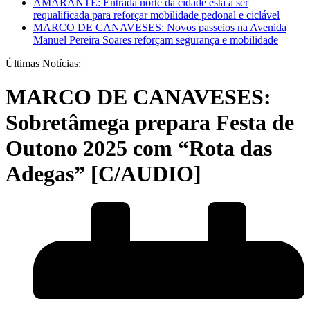
AMARANTE: Entrada norte da cidade está a ser
requalificada para reforçar mobilidade pedonal e ciclável
MARCO DE CANAVESES: Novos passeios na Avenida
Manuel Pereira Soares reforçam segurança e mobilidade
Últimas Notícias:
MARCO DE CANAVESES:
Sobretâmega prepara Festa de
Outono 2025 com “Rota das
Adegas” [C/AUDIO]