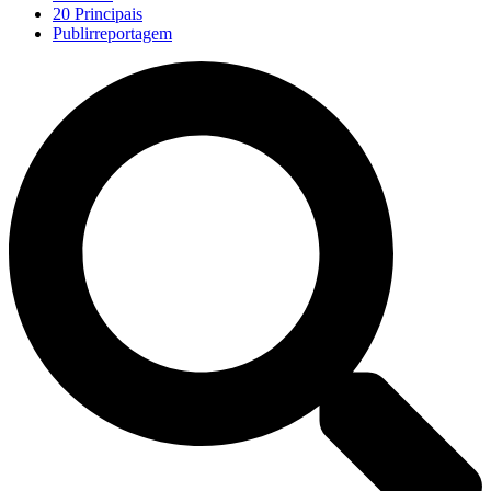
20 Principais
Publirreportagem