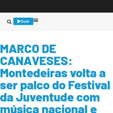
Ouvir
MARCO DE
CANAVESES:
Montedeiras volta a
ser palco do Festival
da Juventude com
música nacional e