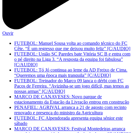
Ouvir
FUTEBOL: Manuel Sousa volta ao comando técnico do FC
Cête. “É um regresso que me deixou muito feliz” [C/AUDIO]
FUTEBOL: União SC Paredes bate Vitória SC B e entra com
o pé direito na Liga 3. “A resposta da equipa foi fabulosa”
[C/AUDIO]
FUTEBOL: Tó Jó continua ao leme da AD Freixo de Cima.
“Queremos uma época mais tranquila” [C/AUDIO]
FUTEBOL: Treinador do Marco 09 lança o dérbi com FC
Paços de Ferreira. “Avizinha-se um jogo difícil, mas temos as
nossas armas” [C/AUDIO]
MARCO DE CANAVESES: Novo parque de
estacionamento da Estação da Livração entrou em construção
PENAFIEL: AGRIVAL arranca a 21 de agosto com recinto
renovado e presença do ministro da Agricultura
FUTEBOL: FC Alpendorada apresenta equipa sénior este
sábado
MARCO DE CANAVESES: Festival Montedeiras arranca