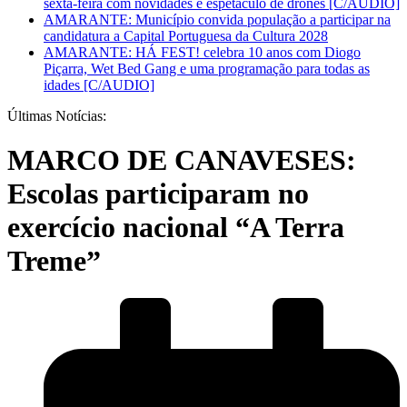
sexta-feira com novidades e espetáculo de drones [C/AUDIO]
AMARANTE: Município convida população a participar na
candidatura a Capital Portuguesa da Cultura 2028
AMARANTE: HÁ FEST! celebra 10 anos com Diogo
Piçarra, Wet Bed Gang e uma programação para todas as
idades [C/AUDIO]
Últimas Notícias:
MARCO DE CANAVESES:
Escolas participaram no
exercício nacional “A Terra
Treme”