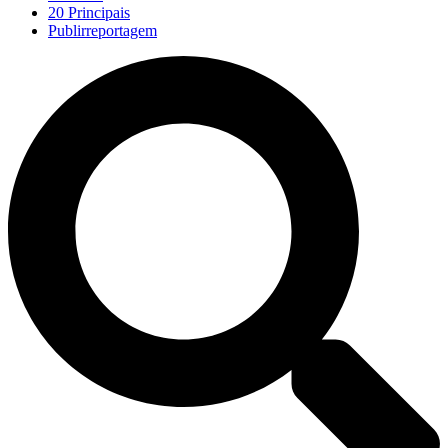
20 Principais
Publirreportagem