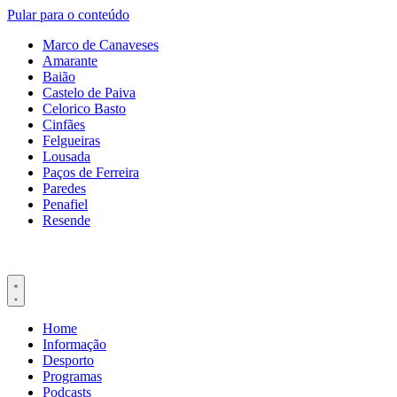
Pular para o conteúdo
Marco de Canaveses
Amarante
Baião
Castelo de Paiva
Celorico Basto
Cinfães
Felgueiras
Lousada
Paços de Ferreira
Paredes
Penafiel
Resende
Home
Informação
Desporto
Programas
Podcasts