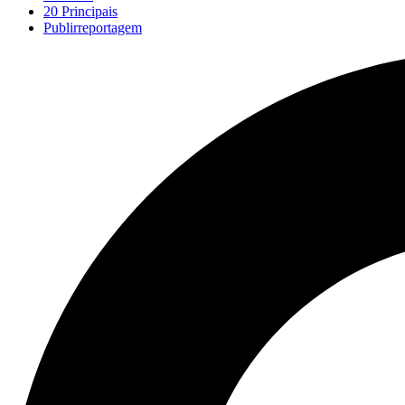
20 Principais
Publirreportagem