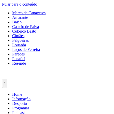
Pular para o conteúdo
Marco de Canaveses
Amarante
Baião
Castelo de Paiva
Celorico Basto
Cinfães
Felgueiras
Lousada
Paços de Ferreira
Paredes
Penafiel
Resende
Home
Informação
Desporto
Programas
Podcasts