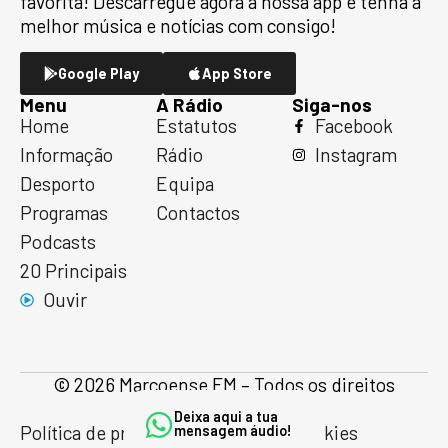
favorita! Descarregue agora a nossa app e tenha a
melhor música e notícias com consigo!
Google Play
App Store
Menu
A Rádio
Siga-nos
Home
Estatutos
Facebook
Informação
Rádio
Instagram
Desporto
Equipa
Programas
Contactos
Podcasts
20 Principais
Ouvir
© 2026 Marcoense FM – Todos os direitos
reservados
Deixa aqui a tua
Política de privacidade
Política de cookies
mensagem áudio!