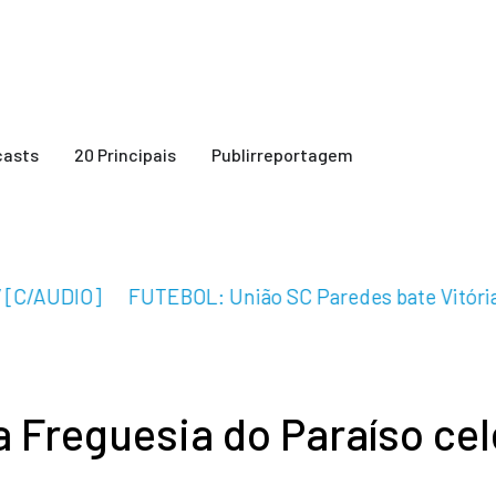
casts
20 Principais
Publirreportagem
C/AUDIO]
FUTEBOL: União SC Paredes bate Vitória SC B
 Freguesia do Paraíso cel