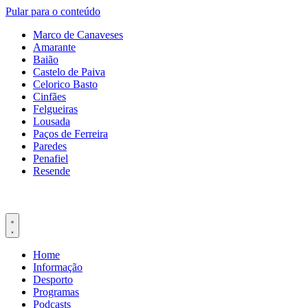
Pular para o conteúdo
Marco de Canaveses
Amarante
Baião
Castelo de Paiva
Celorico Basto
Cinfães
Felgueiras
Lousada
Paços de Ferreira
Paredes
Penafiel
Resende
Home
Informação
Desporto
Programas
Podcasts