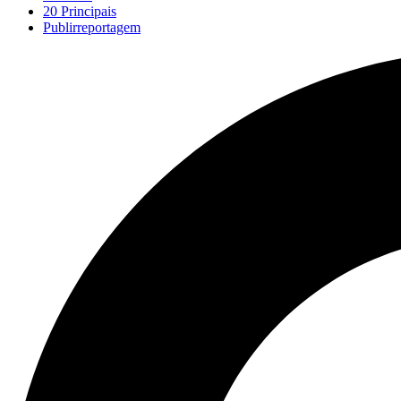
20 Principais
Publirreportagem