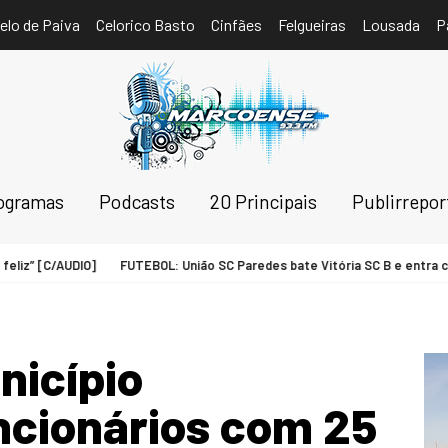
elo de Paiva
Celorico Basto
Cinfães
Felgueiras
Lousada
P
ogramas
Podcasts
20 Principais
Publirrepo
z” [C/AUDIO]
FUTEBOL: União SC Paredes bate Vitória SC B e entra com o p
icípio
cionários com 25