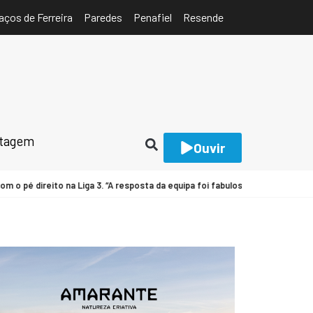
aços de Ferreira
Paredes
Penafiel
Resende
rtagem
Ouvir
é direito na Liga 3. “A resposta da equipa foi fabulosa” [C/AUDIO]
FUTE