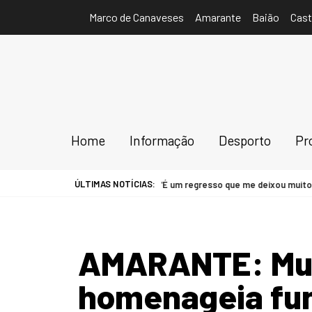
Marco de Canaveses
Amarante
Baião
Cast
Home
Informação
Desporto
Pr
ÚLTIMAS NOTÍCIAS:
 ao comando técnico do FC Cête. “É um regresso que me deixou muito feli
AMARANTE: Mun
homenageia fun